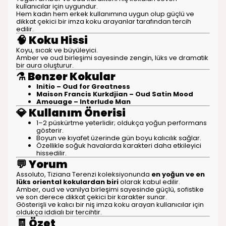
kullanıcılar için uygundur.
Hem kadın hem erkek kullanımına uygun olup güçlü ve
dikkat çekici bir imza koku arayanlar tarafından tercih
edilir.
🧠
Koku Hissi
Koyu, sıcak ve büyüleyici.
Amber ve oud birleşimi sayesinde zengin, lüks ve dramatik
bir aura oluşturur.
⚗️
Benzer Kokular
Initio – Oud for Greatness
Maison Francis Kurkdjian – Oud Satin Mood
Amouage – Interlude Man
💎
Kullanım Önerisi
1–2 püskürtme yeterlidir; oldukça yoğun performans
gösterir.
Boyun ve kıyafet üzerinde gün boyu kalıcılık sağlar.
Özellikle soğuk havalarda karakteri daha etkileyici
hissedilir.
💬
Yorum
Assoluto, Tiziana Terenzi koleksiyonunda
en yoğun ve en
lüks oriental kokulardan biri
olarak kabul edilir.
Amber, oud ve vanilya birleşimi sayesinde güçlü, sofistike
ve son derece dikkat çekici bir karakter sunar.
Gösterişli ve kalıcı bir niş imza koku arayan kullanıcılar için
oldukça iddialı bir tercihtir.
🧾
Özet