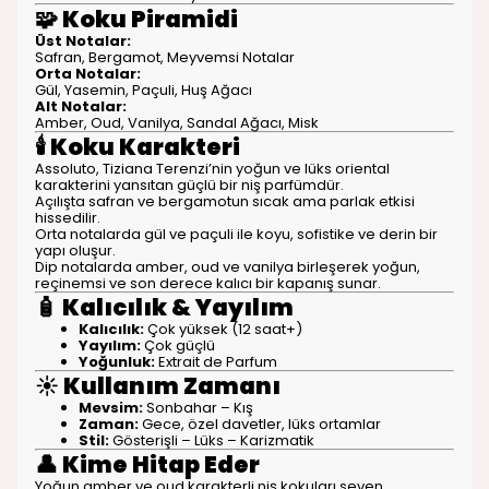
🧩
Koku Piramidi
Üst Notalar:
Safran, Bergamot, Meyvemsi Notalar
Orta Notalar:
Gül, Yasemin, Paçuli, Huş Ağacı
Alt Notalar:
Amber, Oud, Vanilya, Sandal Ağacı, Misk
🕯️
Koku Karakteri
Assoluto, Tiziana Terenzi’nin yoğun ve lüks oriental
karakterini yansıtan güçlü bir niş parfümdür.
Açılışta safran ve bergamotun sıcak ama parlak etkisi
hissedilir.
Orta notalarda gül ve paçuli ile koyu, sofistike ve derin bir
yapı oluşur.
Dip notalarda amber, oud ve vanilya birleşerek yoğun,
reçinemsi ve son derece kalıcı bir kapanış sunar.
🧴
Kalıcılık & Yayılım
Kalıcılık:
Çok yüksek (12 saat+)
Yayılım:
Çok güçlü
Yoğunluk:
Extrait de Parfum
☀️
Kullanım Zamanı
Mevsim:
Sonbahar – Kış
Zaman:
Gece, özel davetler, lüks ortamlar
Stil:
Gösterişli – Lüks – Karizmatik
👤
Kime Hitap Eder
Yoğun amber ve oud karakterli niş kokuları seven