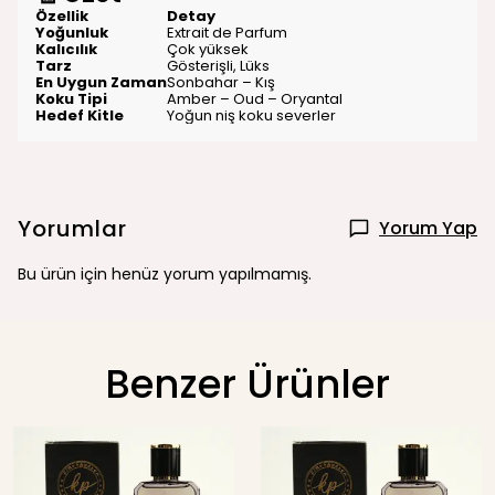
Özellik
Detay
Yoğunluk
Extrait de Parfum
Kalıcılık
Çok yüksek
Tarz
Gösterişli, Lüks
En Uygun Zaman
Sonbahar – Kış
Koku Tipi
Amber – Oud – Oryantal
Hedef Kitle
Yoğun niş koku severler
Yorumlar
Yorum Yap
Bu ürün için henüz yorum yapılmamış.
Benzer Ürünler