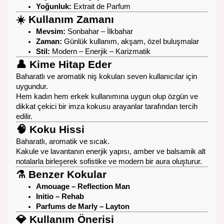
Yoğunluk:
Extrait de Parfum
☀️
Kullanım Zamanı
Mevsim:
Sonbahar – İlkbahar
Zaman:
Günlük kullanım, akşam, özel buluşmalar
Stil:
Modern – Enerjik – Karizmatik
👤
Kime Hitap Eder
Baharatlı ve aromatik niş kokuları seven kullanıcılar için
uygundur.
Hem kadın hem erkek kullanımına uygun olup özgün ve
dikkat çekici bir imza kokusu arayanlar tarafından tercih
edilir.
🧠
Koku Hissi
Baharatlı, aromatik ve sıcak.
Kakule ve lavantanın enerjik yapısı, amber ve balsamik alt
notalarla birleşerek sofistike ve modern bir aura oluşturur.
⚗️
Benzer Kokular
Amouage – Reflection Man
Initio – Rehab
Parfums de Marly – Layton
💎
Kullanım Önerisi