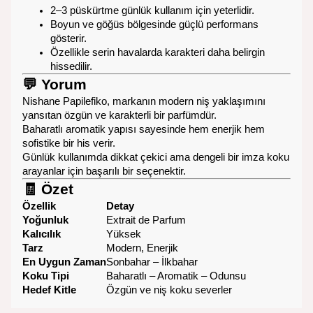
2–3 püskürtme günlük kullanım için yeterlidir.
Boyun ve göğüs bölgesinde güçlü performans
gösterir.
Özellikle serin havalarda karakteri daha belirgin
hissedilir.
💬
Yorum
Nishane Papilefiko, markanın modern niş yaklaşımını
yansıtan özgün ve karakterli bir parfümdür.
Baharatlı aromatik yapısı sayesinde hem enerjik hem
sofistike bir his verir.
Günlük kullanımda dikkat çekici ama dengeli bir imza koku
arayanlar için başarılı bir seçenektir.
🧾
Özet
Özellik
Detay
Yoğunluk
Extrait de Parfum
Kalıcılık
Yüksek
Tarz
Modern, Enerjik
En Uygun Zaman
Sonbahar – İlkbahar
Koku Tipi
Baharatlı – Aromatik – Odunsu
Hedef Kitle
Özgün ve niş koku severler