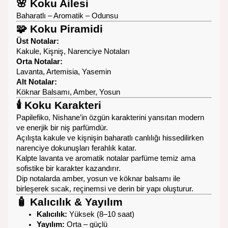
🌸
Koku Ailesi
Baharatlı – Aromatik – Odunsu
🧩
Koku Piramidi
Üst Notalar:
Kakule, Kişniş, Narenciye Notaları
Orta Notalar:
Lavanta, Artemisia, Yasemin
Alt Notalar:
Köknar Balsamı, Amber, Yosun
🕯️
Koku Karakteri
Papilefiko, Nishane’in özgün karakterini yansıtan modern
ve enerjik bir niş parfümdür.
Açılışta kakule ve kişnişin baharatlı canlılığı hissedilirken
narenciye dokunuşları ferahlık katar.
Kalpte lavanta ve aromatik notalar parfüme temiz ama
sofistike bir karakter kazandırır.
Dip notalarda amber, yosun ve köknar balsamı ile
birleşerek sıcak, reçinemsi ve derin bir yapı oluşturur.
🧴
Kalıcılık & Yayılım
Kalıcılık:
Yüksek (8–10 saat)
Yayılım:
Orta – güçlü