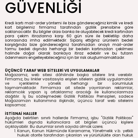
GÜVENLİĞİ
Kredi kartı mail-order yöntemi ile bize göndereceğiniz kimlik ve kredi
kart bilgileriniz firmamız tarafından gizlilik prensibine göre
saklanacaktır. Bu bilgiler olası banka ile oluşabilecek kredi kartından
para çekim itirazlarına karşı 60 gün süre ile bekletilip daha
sonrasında imha edilmektedir. Sipariş ettiğiniz ürünlerin bedeli
karşılığında bize göndereceğiniz tarafınızdan onaylı mail-order
formu bedeli dışında herhangi bir bedelin kartınızdan çekilmesi
halinde doğal olarak bankaya itiraz edebilir ve bu tutarın
ödenmesini engelleyebileceğiniz için bir risk oluşturmamaktadır.
ÜÇÜNCÜ TARAF WEB SİTELERİ VE UYGULAMALAR
Mağazamız, web sitesi dâhilinde başka sitelere link verebilir.
Firmamız, bu linkler vasıtasıyla erişilen sitelerin gizlilik uygulamaları
ve içeriklerine yönelik herhangi bir sorumluluk
taşımamaktadır.
Firmamıza ait sitede
yayınlanan reklamlar,
reklamcılık yapan iş ortaklarımız aracılığı ile kullanıcılarımıza
dağıtılır. İş bu sözleşmedeki Gizlilik Politikası Prensipleri, sadece
Mağazamızın kullanımına ilişkindir, üçüncü taraf web sitelerini
kapsamaz.
İSTİSNAİ HALLER
Aşağıda belirtilen sınırlı hallerde Firmamız, işbu "Gizlilik Politikası"
hükümleri dışında kullanıcılara ait bilgileri üçüncü kişilere
açıklayabilir. Bu durumlar sınırlı sayıda olmak üzere;
Kanun, Kanun Hükmünde Kararname, Yönetmelik v.b. yetkili
hukuki otorite tarafından çıkarılan ve yürürlülükte olan hukuk