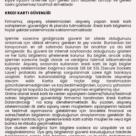
kişiye ifşasını önlemek için gerekli tüm tedbirleri almayı ve gerekli
özeni göstermeyi taahhüt etmektedir.
KREDİ KARTI GÜVENLİĞİ
Firmamız
, alışveriş sitelerimizden alışveriş yapan kredi kartı
sahiplerinin güvenliğini ilk planda tutmaktadır. Kredi kartı bilgileriniz
hiçbir şekilde sistemimizde saklanmamaktadır.
İşlemler sürecine girdiğinizde güvenli bir sitede olduğunuzu
anlamak için dikkat etmeniz gereken iki şey vardır. Bunlardan biri
tarayıcınızın en alt satırında bulunan bir anahtar ya da kilit
simgesidir. Bu güvenli bir internet sayfasında olduğunuzu gösterir
ve her türlü bilgileriniz şifrelenerek korunur. Bu bilgiler, ancak satış
işlemleri sürecine bağlı olarak ve verdiğiniz talimat istikametinde
kullanılır. Alışveriş sırasında kullanılan kredi kartı ile ilgili bilgiler
alışveriş sitelerimizden bağımsız olarak 128 bit SSL (Secure Sockets
Layer) protokolü ile şifrelenip sorgulanmak üzere ilgili bankaya
ulaştırılır. Kartın kullanılabilirliği onaylandığı takdirde alışverişe
devam edilir. Kartla ilgili hiçbir bilgi tarafımızdan
görüntülenemediğinden ve kaydedilmediğinden, üçüncü şahısların
herhangi bir koşulda bu bilgileri ele geçirmesi engellenmiş olur.
Online olarak kredi kartı ile verilen siparişlerin ödeme/fatura/teslimat
adresi bilgilerinin güvenilirliği firmamiz tarafından Kredi Kartları
Dolandırıcılığı ' na karşı denetlenmektedir. Bu yüzden, alışveriş
sitelerimizden ilk defa sipariş veren müşterilerin siparişlerinin tedarik
ve teslimat aşamasına gelebilmesi için öncelikle finansal ve
adres/telefon bilgilerinin doğruluğunun onaylanması gereklidir. Bu
bilgilerin kontrolü için gerekirse kredi kartı sahibi müşteri ile veya ilgili
banka ile irtibata geçilmektedir.
Üye olurken verdiğiniz tüm bilgilere sadece siz ulaşabilir ve siz
değiştirebilirsiniz. Üye giriş bilgilerinizi güvenli koruduğunuz takdirde