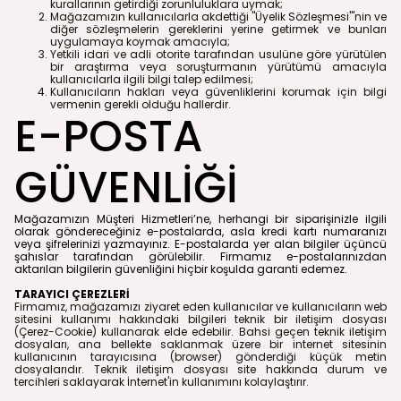
kurallarının getirdiği zorunluluklara uymak;
Mağazamızın kullanıcılarla akdettiği "Üyelik Sözleşmesi"'nin ve
diğer sözleşmelerin gereklerini yerine getirmek ve bunları
uygulamaya koymak amacıyla;
Yetkili idari ve adli otorite tarafından usulüne göre yürütülen
bir araştırma veya soruşturmanın yürütümü amacıyla
kullanıcılarla ilgili bilgi talep edilmesi;
Kullanıcıların hakları veya güvenliklerini korumak için bilgi
vermenin gerekli olduğu hallerdir.
E-POSTA
GÜVENLİĞİ
Mağazamızın Müşteri Hizmetleri’ne, herhangi bir siparişinizle ilgili
olarak göndereceğiniz e-postalarda, asla kredi kartı numaranızı
veya şifrelerinizi yazmayınız. E-postalarda yer alan bilgiler üçüncü
şahıslar tarafından görülebilir. Firmamız e-postalarınızdan
aktarılan bilgilerin güvenliğini hiçbir koşulda garanti edemez.
TARAYICI ÇEREZLERİ
Firmamız, mağazamızı ziyaret eden kullanıcılar ve kullanıcıların web
sitesini kullanımı hakkındaki bilgileri teknik bir iletişim dosyası
(Çerez-Cookie) kullanarak elde edebilir. Bahsi geçen teknik iletişim
dosyaları, ana bellekte saklanmak üzere bir internet sitesinin
kullanıcının tarayıcısına (browser) gönderdiği küçük metin
dosyalarıdır. Teknik iletişim dosyası site hakkında durum ve
tercihleri saklayarak İnternet'in kullanımını kolaylaştırır.