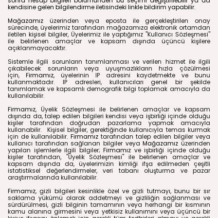
sonra hesap bilgileri bölümünden bu seçimi değiştirilebilir ya da
kendisine gelen bilgilendirme iletisindeki linkle bildirim yapabilir.
Mağazamız
üzerinden veya eposta ile gerçekleştirilen onay
sürecinde, üyelerimiz tarafından mağazamıza elektronik ortamdan
iletilen kişisel bilgiler, Üyelerimiz ile yaptığımız "Kullanıcı Sözleşmesi"
ile belirlenen amaçlar ve kapsam dışında üçüncü kişilere
açıklanmayacaktır.
Sistemle ilgili sorunların tanımlanması ve verilen hizmet ile ilgili
çıkabilecek sorunların veya uyuşmazlıkların hızla çözülmesi
için,
Firmamız
, üyelerinin IP adresini kaydetmekte ve bunu
kullanmaktadır. IP adresleri, kullanıcıları genel bir şekilde
tanımlamak ve kapsamlı demografik bilgi toplamak amacıyla da
kullanılabilir.
Firmamız
, Üyelik Sözleşmesi ile belirlenen amaçlar ve kapsam
dışında da, talep edilen bilgileri kendisi veya işbirliği içinde olduğu
kişiler tarafından doğrudan pazarlama yapmak amacıyla
kullanabilir. Kişisel bilgiler, gerektiğinde kullanıcıyla temas kurmak
için de kullanılabilir.
Firmamız
tarafından talep edilen bilgiler veya
kullanıcı tarafından sağlanan bilgiler veya
Mağazamız
üzerinden
yapılan işlemlerle ilgili bilgiler;
Firmamız
ve işbirliği içinde olduğu
kişiler tarafından, "Üyelik Sözleşmesi" ile belirlenen amaçlar ve
kapsam dışında da, üyelerimizin kimliği ifşa edilmeden çeşitli
istatistiksel değerlendirmeler, veri tabanı oluşturma ve pazar
araştırmalarında kullanılabilir.
Firmamız
, gizli bilgileri kesinlikle özel ve gizli tutmayı, bunu bir sır
saklama yükümü olarak addetmeyi ve gizliliğin sağlanması ve
sürdürülmesi, gizli bilginin tamamının veya herhangi bir kısmının
kamu alanına girmesini veya yetkisiz kullanımını veya üçüncü bir