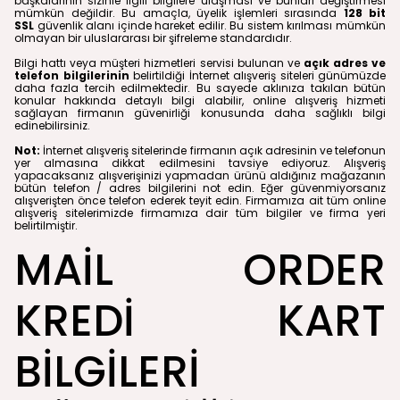
başkalarının sizinle ilgili bilgilere ulaşması ve bunları değiştirmesi
mümkün değildir. Bu amaçla, üyelik işlemleri sırasında
128 bit
SSL
güvenlik alanı içinde hareket edilir. Bu sistem kırılması mümkün
olmayan bir uluslararası bir şifreleme standardıdır.
Bilgi hattı veya müşteri hizmetleri servisi bulunan ve
açık adres ve
telefon bilgilerinin
belirtildiği İnternet alışveriş siteleri günümüzde
daha fazla tercih edilmektedir. Bu sayede aklınıza takılan bütün
konular hakkında detaylı bilgi alabilir, online alışveriş hizmeti
sağlayan firmanın güvenirliği konusunda daha sağlıklı bilgi
edinebilirsiniz.
Not:
İnternet alışveriş sitelerinde firmanın açık adresinin ve telefonun
yer almasına dikkat edilmesini tavsiye ediyoruz. Alışveriş
yapacaksanız alışverişinizi yapmadan ürünü aldığınız mağazanın
bütün telefon / adres bilgilerini not edin. Eğer güvenmiyorsanız
alışverişten önce telefon ederek teyit edin. Firmamıza ait tüm online
alışveriş sitelerimizde firmamıza dair tüm bilgiler ve firma yeri
belirtilmiştir.
MAİL ORDER
KREDİ KART
BİLGİLERİ