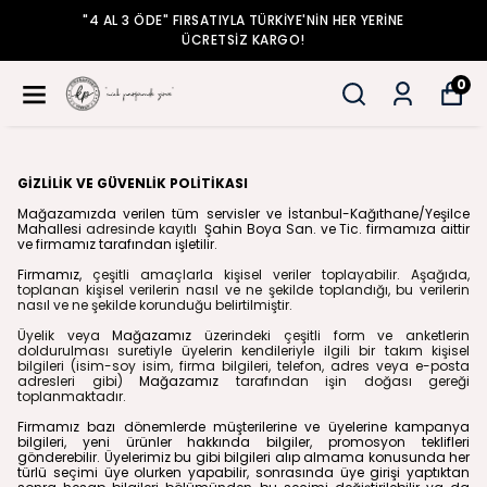
"4 AL 3 ÖDE" FIRSATIYLA TÜRKİYE'NİN HER YERİNE
ÜCRETSİZ KARGO!
0
GİZLİLİK VE GÜVENLİK POLİTİKASI
Mağazamızda verilen tüm servisler ve İstanbul-Kağıthane/Yeşilce
Mahallesi
adresinde kayıtlı
Şahin Boya San. ve Tic.
firmamıza aittir
ve firmamız tarafından işletilir.
Firmamız,
çeşitli amaçlarla kişisel veriler toplayabilir. Aşağıda,
toplanan kişisel verilerin nasıl ve ne şekilde toplandığı, bu verilerin
nasıl ve ne şekilde korunduğu belirtilmiştir.
Üyelik veya
Mağazamız
üzerindeki çeşitli form ve anketlerin
doldurulması suretiyle üyelerin kendileriyle ilgili bir takım kişisel
bilgileri (isim-soy isim, firma bilgileri, telefon, adres veya e-posta
adresleri gibi)
Mağazamız
tarafından işin doğası gereği
toplanmaktadır.
Firmamız bazı dönemlerde müşterilerine ve üyelerine kampanya
bilgileri, yeni ürünler hakkında bilgiler, promosyon teklifleri
gönderebilir. Üyelerimiz bu gibi bilgileri alıp almama konusunda her
türlü seçimi üye olurken yapabilir, sonrasında üye girişi yaptıktan