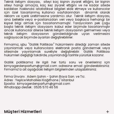
Teknik iletişim dosyası, siteyi kaç kişinin ziyaret ettiğini, bir kişinin
siteyi hangi amaçla, kaç kez ziyaret ettiğini ve ne kadar sitede
kaldıkları hakkında istatistiksel bilgileri elde etmeye ve kullanıcılar
için özel tasarlanmış kullanıcı sayfalarından dinamik olarak
reklam ve içerik üretilmesine yardımcı olur. Teknik iletişim dosyası,
ana bellekte veya e-postanızdan veri veya başkaca herhangi bir
kişisel bilgi almak için tasarlanmamıştır. Tarayıcıların pek çoğu
başta teknik iletişim dosyasını kabul eder biçimde tasarlanmıştır
ancak kullanıcılar dilerse teknik iletişim dosyasının gelmemesi veya
teknik iletişim dosyasının gönderildiğinde uyarı verilmesini
sağlayacak biçimde ayarları değiştirebilirler.
Firmamız, işbu "Gizlilik Politikası" hükümlerini dilediği zaman sitede
yayınlamak veya kullanıcılara elektronik posta göndermek veya
sitesinde yayınlamak suretiyle değiştirebilir. Gizlilik Politikası
hükümleri değiştiği takdirde, yayınlandığı tarihte yürürlük kazanır.
Gizlilik politikamız ile ilgili her türlü soru ve önerileriniz için
kimyagerdenparfum@gmail.com
adresine email gönderebilirsiniz.
Firmamız’a ait aşağıdaki iletişim bilgilerinden ulaşabilirsiniz.
Firma Ünvanı : Adem Şahin - Şahin Boya San. ve Tic.
Adres : Yeşilce Mahallesi Kağıthane / İstanbul
Eposta :
kimyagerdenparfum@gmail.com
Whatsapp destek : 0535 570 46 56
Müşteri Hizmetleri