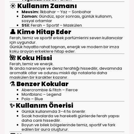
☀️
Kullanım Zamanı
Mevsim:
İlkbahar – Yaz – Sonbahar
Zaman:
Gündüz, spor sonrası, günlük kullanım,
sosyal ortamlar
Stil:
Ferah – Sportif – Maskülen
👤
Kime Hitap Eder
Ferah, temiz ve sportif erkek parfümlerini seven kullanıcılar
için uygundur.
Günlük hayatta rahat taşınan, enerjik ve modern bir imza
koku arayan erkeklere hitap eder.
🌺
Koku Hissi
Ferah, temiz ve enerjik.
İlk anda narenciye ve deniz ferahlığı hissedilir, devamında
aromatik otlar ve odunsu miskli dip notalarla daha
maskülen bir karakter kazanır.
⚗️
Benzer Kokular
Abercrombie & Fitch – Fierce
Montblanc – Legend
Polo – Blue
✨
Kullanım Önerisi
Günlük kullanımda 3–4 fıs önerilir.
Sıcak havalarda ve hareketli günlerde ferah yapısı
daha canlı hissedilir.
Boyun ve bilek bölgelerinde temiz, sportif ve fark
edilen bir aura oluşturur.