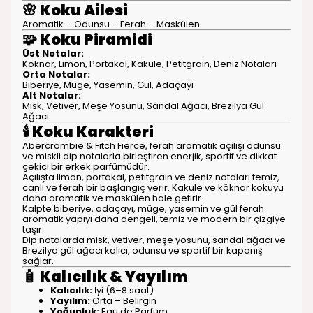
🌸
Koku Ailesi
Aromatik – Odunsu – Ferah – Maskülen
🧩
Koku Piramidi
Üst Notalar:
Köknar, Limon, Portakal, Kakule, Petitgrain, Deniz Notaları
Orta Notalar:
Biberiye, Müge, Yasemin, Gül, Adaçayı
Alt Notalar:
Misk, Vetiver, Meşe Yosunu, Sandal Ağacı, Brezilya Gül
Ağacı
🕯️
Koku Karakteri
Abercrombie & Fitch Fierce, ferah aromatik açılışı odunsu
ve miskli dip notalarla birleştiren enerjik, sportif ve dikkat
çekici bir erkek parfümüdür.
Açılışta limon, portakal, petitgrain ve deniz notaları temiz,
canlı ve ferah bir başlangıç verir. Kakule ve köknar kokuyu
daha aromatik ve maskülen hale getirir.
Kalpte biberiye, adaçayı, müge, yasemin ve gül ferah
aromatik yapıyı daha dengeli, temiz ve modern bir çizgiye
taşır.
Dip notalarda misk, vetiver, meşe yosunu, sandal ağacı ve
Brezilya gül ağacı kalıcı, odunsu ve sportif bir kapanış
sağlar.
🧴
Kalıcılık & Yayılım
Kalıcılık:
İyi (6–8 saat)
Yayılım:
Orta – Belirgin
Yoğunluk:
Eau de Parfum