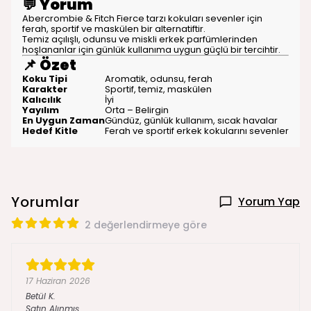
💬
Yorum
Abercrombie & Fitch Fierce tarzı kokuları sevenler için
ferah, sportif ve maskülen bir alternatiftir.
Temiz açılışlı, odunsu ve miskli erkek parfümlerinden
hoşlananlar için günlük kullanıma uygun güçlü bir tercihtir.
📌
Özet
Koku Tipi
Aromatik, odunsu, ferah
Karakter
Sportif, temiz, maskülen
Kalıcılık
İyi
Yayılım
Orta – Belirgin
En Uygun Zaman
Gündüz, günlük kullanım, sıcak havalar
Hedef Kitle
Ferah ve sportif erkek kokularını sevenler
Yorumlar
Yorum Yap
2 değerlendirmeye göre
17 Haziran 2026
Betül
K.
Satın Alınmış