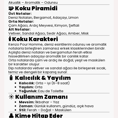
Akuatik – Aromatik – Odunsu
🧩
Koku Piramidi
Üst Notalar:
Deniz Notaları, Bergamot, Adaçayı, Limon
Orta Notalar:
Çam Ağacı, Ardıç Meyvesi, Kimyon, Şeftali
Alt Notalar:
Vetiver, Sandal Ağacı, Sedir Ağacı, Amber, Misk
🕯️
Koku Karakteri
Kenzo Pour Homme, deniz esintilerini odunsu ve aromatik
notalarla birleştiren zamansız erkek klasiklerinden biridir.
Açılışta deniz notaları ve bergamotun ferah etkisi
hissedilirken adaçayı aromatik bir canlılık katar.
Orta notalarda çam ve ardıç ile doğal, yeşil ve maskülen
bir karakter oluşur.
Dip notalarda vetiver ve sandal ağacı ile birleşerek sıcak,
temiz ve dengeli bir kapanış sunar.
🧴
Kalıcılık & Yayılım
Kalıcılık:
Orta – iyi (6–8 saat)
Yayılım:
Orta
Yoğunluk:
Eau de Toilette
☀️
Kullanım Zamanı
Mevsim:
İlkbahar – Yaz
Zaman:
Günlük kullanım, gündüz, açık hava
Stil:
Ferah – Doğal – Maskülen
👤
Kime Hitap Eder