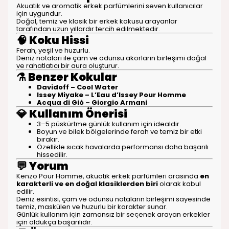
Akuatik ve aromatik erkek parfümlerini seven kullanıcılar
için uygundur.
Doğal, temiz ve klasik bir erkek kokusu arayanlar
tarafından uzun yıllardır tercih edilmektedir.
🧠
Koku Hissi
Ferah, yeşil ve huzurlu.
Deniz notaları ile çam ve odunsu akorların birleşimi doğal
ve rahatlatıcı bir aura oluşturur.
⚗️
Benzer Kokular
Davidoff – Cool Water
Issey Miyake – L’Eau d’Issey Pour Homme
Acqua di Giò – Giorgio Armani
💎
Kullanım Önerisi
3–5 püskürtme günlük kullanım için idealdir.
Boyun ve bilek bölgelerinde ferah ve temiz bir etki
bırakır.
Özellikle sıcak havalarda performansı daha başarılı
hissedilir.
💬
Yorum
Kenzo Pour Homme, akuatik erkek parfümleri arasında
en
karakterli ve en doğal klasiklerden biri
olarak kabul
edilir.
Deniz esintisi, çam ve odunsu notaların birleşimi sayesinde
temiz, maskülen ve huzurlu bir karakter sunar.
Günlük kullanım için zamansız bir seçenek arayan erkekler
için oldukça başarılıdır.