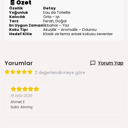
🧾
Özet
Özellik
Detay
Yoğunluk
Eau de Toilette
Kalıcılık
Orta – iyi
Tarz
Ferah, Doğal
En Uygun Zaman
İlkbahar – Yaz
Koku Tipi
Akuatik – Aromatik – Odunsu
Hedef Kitle
Klasik ve temiz erkek kokusu sevenler
Yorumlar
Yorum Yap
2 değerlendirmeye göre
18 Eylül 2025
Ahmet
E.
Satın Alınmış