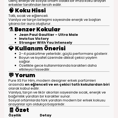
Genç enerjili ve sosyal ortam odaklı bir imza koku arayan
erkekler tarafından tercih edilir.
🧠
Koku Hissi
Tatlı, sıcak ve eğlenceli.
Vanilya ve tarçın birleşimi sayesinde enerjik ve baştan
çıkarıcı bir aura oluşturur.
⚗️
Benzer Kokular
Jean Paul Gaultier – Ultra Male
Invictus Victory
Stronger With You Intensely
💎
Kullanım Önerisi
2–4 püskürtme yeterlidir; güçlü performans gösterir.
Boyun ve kıyafet üzerinde dikkat çekici yayılım
sağlar.
Özellikle gece kullanımlarında karakteri daha
etkileyici hissedilir.
💬
Yorum
Pure XS For Him, modern designer erkek parfümleri
arasında
en eğlenceli ve en çekici tatlı kokulardan biri
olarak kabul edilir.
Vanilya, tarçın ve likör akorları sayesinde sıcak, enerjik ve
bağımlılık yaratan bir karakter sunar.
Sosyal ortamlarda fark yaratan modern bir erkek kokusu
arayanlar için oldukça başarılıdır.
🧾
Özet
Özellik
Detay