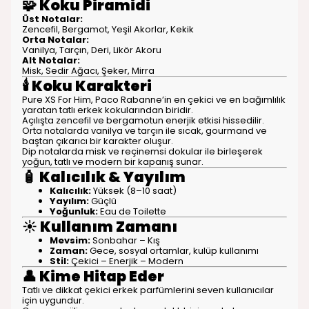
🧩
Koku Piramidi
Üst Notalar:
Zencefil, Bergamot, Yeşil Akorlar, Kekik
Orta Notalar:
Vanilya, Tarçın, Deri, Likör Akoru
Alt Notalar:
Misk, Sedir Ağacı, Şeker, Mirra
🕯️
Koku Karakteri
Pure XS For Him, Paco Rabanne’in en çekici ve en bağımlılık
yaratan tatlı erkek kokularından biridir.
Açılışta zencefil ve bergamotun enerjik etkisi hissedilir.
Orta notalarda vanilya ve tarçın ile sıcak, gourmand ve
baştan çıkarıcı bir karakter oluşur.
Dip notalarda misk ve reçinemsi dokular ile birleşerek
yoğun, tatlı ve modern bir kapanış sunar.
🧴
Kalıcılık & Yayılım
Kalıcılık:
Yüksek (8–10 saat)
Yayılım:
Güçlü
Yoğunluk:
Eau de Toilette
☀️
Kullanım Zamanı
Mevsim:
Sonbahar – Kış
Zaman:
Gece, sosyal ortamlar, kulüp kullanımı
Stil:
Çekici – Enerjik – Modern
👤
Kime Hitap Eder
Tatlı ve dikkat çekici erkek parfümlerini seven kullanıcılar
için uygundur.