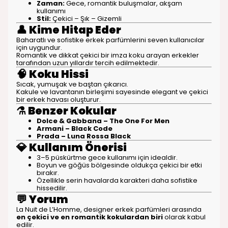
Zaman:
Gece, romantik buluşmalar, akşam
kullanımı
Stil:
Çekici – Şık – Gizemli
👤
Kime Hitap Eder
Baharatlı ve sofistike erkek parfümlerini seven kullanıcılar
için uygundur.
Romantik ve dikkat çekici bir imza koku arayan erkekler
tarafından uzun yıllardır tercih edilmektedir.
🧠
Koku Hissi
Sıcak, yumuşak ve baştan çıkarıcı.
Kakule ve lavantanın birleşimi sayesinde elegant ve çekici
bir erkek havası oluşturur.
⚗️
Benzer Kokular
Dolce & Gabbana – The One For Men
Armani – Black Code
Prada – Luna Rossa Black
💎
Kullanım Önerisi
3–5 püskürtme gece kullanımı için idealdir.
Boyun ve göğüs bölgesinde oldukça çekici bir etki
bırakır.
Özellikle serin havalarda karakteri daha sofistike
hissedilir.
💬
Yorum
La Nuit de L’Homme, designer erkek parfümleri arasında
en çekici ve en romantik kokulardan biri
olarak kabul
edilir.