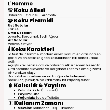
L'Homme
🌸
Koku Ailesi
Baharatlı – Odunsu – Aromatik
🧩
Koku Piramidi
Üst Notalar:
Kakule
Orta Notalar:
Lavanta, Bergamot, Sedir Ağacı
Alt Notalar:
Vetiver, Kimyon
🕯️
Koku Karakteri
La Nuit de L’Homme, modern erkek parfümleri arasında en
çekici ve en sofistike gece kokularından biri olarak kabul
edilir.
Açılışta kakulenin sıcak ve baharatlı etkisi hemen hissedilir.
Orta notalarda lavanta ve bergamot ile temiz ama gizemli
bir karakter oluşur.
Dip notalarda vetiver ve sedir ağacı ile birleşerek
maskülen, yumuşak ve karizmatik bir kapanış sunar.
🧴
Kalıcılık & Yayılım
Kalıcılık:
Orta (5–7 saat)
Yayılım:
Orta
Yoğunluk:
Eau de Toilette
☀️
Kullanım Zamanı
Mevsim:
Sonbahar – Kış – İlkbahar