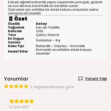
Kakule ağırlıklı baharatlı yapısı sayesinde yumuşak, gizemli
ve son derece karizmatik bir karakter sunar.
Özel anlar için sofistike bir erkek kokusu arayanlar adına
zamansız bir klasiktir.
🧾
Özet
Özellik
Detay
Yoğunluk
Eau de Toilette
Kalıcılık
Orta
Tarz
Çekici, Gizemli
En Uygun
Sonbahar – Kış
Zaman
Koku Tipi
Baharatlı – Odunsu – Aromatik
Romantik ve sofistike erkek kokusu
Hedef Kitle
sevenler
Yorumlar
Yorum Yap
2 değerlendirmeye göre
23 Eylül 2025