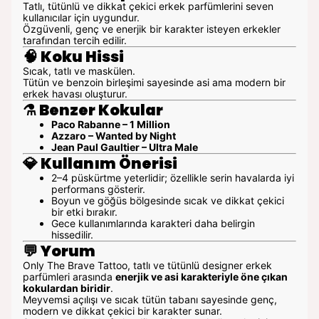
Tatlı, tütünlü ve dikkat çekici erkek parfümlerini seven
kullanıcılar için uygundur.
Özgüvenli, genç ve enerjik bir karakter isteyen erkekler
tarafından tercih edilir.
🧠
Koku Hissi
Sıcak, tatlı ve maskülen.
Tütün ve benzoin birleşimi sayesinde asi ama modern bir
erkek havası oluşturur.
⚗️
Benzer Kokular
Paco Rabanne – 1 Million
Azzaro – Wanted by Night
Jean Paul Gaultier – Ultra Male
💎
Kullanım Önerisi
2–4 püskürtme yeterlidir; özellikle serin havalarda iyi
performans gösterir.
Boyun ve göğüs bölgesinde sıcak ve dikkat çekici
bir etki bırakır.
Gece kullanımlarında karakteri daha belirgin
hissedilir.
💬
Yorum
Only The Brave Tattoo, tatlı ve tütünlü designer erkek
parfümleri arasında
enerjik ve asi karakteriyle öne çıkan
kokulardan biridir
.
Meyvemsi açılışı ve sıcak tütün tabanı sayesinde genç,
modern ve dikkat çekici bir karakter sunar.