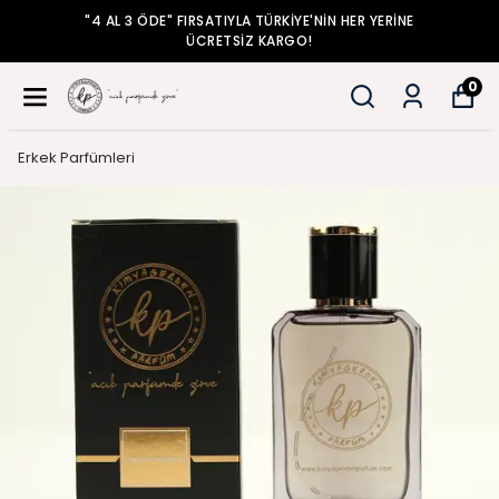
 FIRSATIYLA TÜRKİYE'NİN HER YERİNE
"4 AL 3 ÖDE"
ÜCRETSİZ KARGO!
0
Erkek Parfümleri