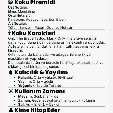
🧩
Koku Piramidi
Üst Notalar:
Elma, Mandalina
Orta Notalar:
Karabiber, Adaçayı, Bourbon Biberi
Alt Notalar:
Tütün, Benzoin, Paçuli, Odunsu Notalar
🕯️
Koku Karakteri
Only The Brave Tattoo, klasik Only The Brave serisinin
daha koyu, daha sıcak ve daha asi karakterli versiyonudur.
Açılışta elma ve mandalinanın hafif tatlı meyvemsi etkisi
hissedilir.
Orta notalarda baharatlar ve adaçayı ile enerjik ve
maskülen bir yapı oluşur.
Dip notalarda tütün ve benzoin ile birleşerek sıcak, tatlı ve
dikkat çekici bir kapanış sunar.
🧴
Kalıcılık & Yayılım
Kalıcılık:
Orta – yüksek (6–8 saat)
Yayılım:
Orta – güçlü
Yoğunluk:
Eau de Toilette
☀️
Kullanım Zamanı
Mevsim:
Sonbahar – Kış
Zaman:
Gece, sosyal ortamlar, günlük kullanım
Stil:
Asi – Enerjik – Çekici
👤
Kime Hitap Eder