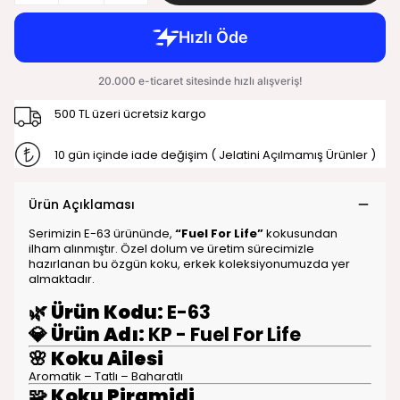
500 TL üzeri ücretsiz kargo
10 gün içinde iade değişim ( Jelatini Açılmamış Ürünler )
Ürün Açıklaması
Serimizin E-63 ürününde,
“Fuel For Life”
kokusundan
ilham alınmıştır. Özel dolum ve üretim sürecimizle
hazırlanan bu özgün koku, erkek koleksiyonumuzda yer
almaktadır.
🌿
Ürün Kodu:
E-63
💎
Ürün Adı:
KP - Fuel For Life
🌸
Koku Ailesi
Aromatik – Tatlı – Baharatlı
🧩
Koku Piramidi