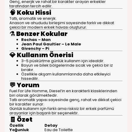
Genç, enerjik ve rahat bir karakter arayan erkekler
tarafından tercih edilir.
🧠
Koku Hissi
Tatlı, aromatik ve enerjik.
Anason ve ahududu birleşimi sayesinde farklı ve dikkat
çekici bir modern erkek havası oluşturur.
⚗️
Benzer Kokular
Rochas – Man
Jean Paul Gaultier – Le Male
Givenchy – Pi
💎
Kullanım Önerisi
3–5 püskürtme günlük kullanım için idealdir.
Boyun ve bilek bölgelerinde sıcak ve çekici bir iz
bırakır.
Özellikle akşam kullanımlarında daha etkileyici
hissedilir.
💬
Yorum
Fuel For Life Homme, Diesel’in en karakterli klasiklerinden
biri olarak görülmektedir.
Tatlı aromatik yapısı sayesinde genç, rahat ve dikkat çekici
bir karakter sunar.
Günlük kullanım için farklı ama risksiz bir erkek parfümü
arayanlar için başarılı bir seçenektir.
🧾
Özet
Özellik
Detay
Yoğunluk
Eau de Toilette