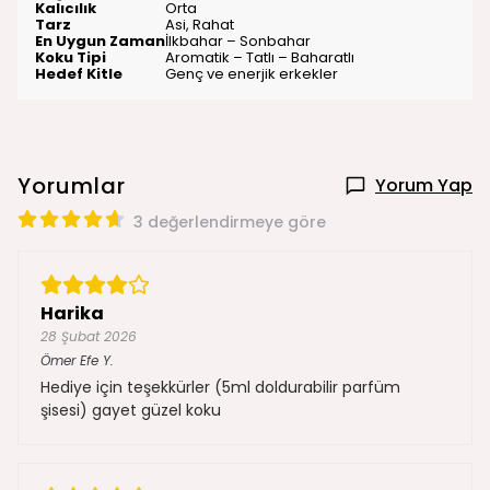
Kalıcılık
Orta
Tarz
Asi, Rahat
En Uygun Zaman
İlkbahar – Sonbahar
Koku Tipi
Aromatik – Tatlı – Baharatlı
Hedef Kitle
Genç ve enerjik erkekler
Yorumlar
Yorum Yap
3 değerlendirmeye göre
Harika
28 Şubat 2026
Ömer Efe
Y.
Hediye için teşekkürler (5ml doldurabilir parfüm
şisesi) gayet güzel koku