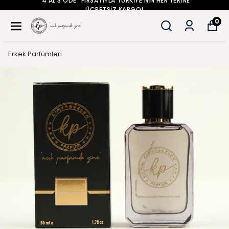
"4 AL 3 ÖDE" FIRSATIYLA TÜRKİYE'NİN HER YERİNE
ÜCRETSİZ KARGO!
0
Erkek Parfümleri