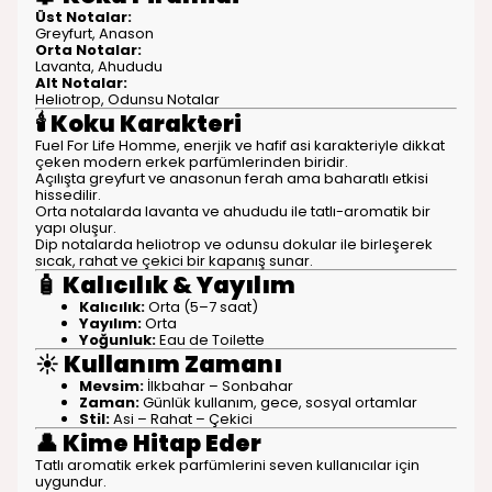
Üst Notalar:
Greyfurt, Anason
Orta Notalar:
Lavanta, Ahududu
Alt Notalar:
Heliotrop, Odunsu Notalar
🕯️
Koku Karakteri
Fuel For Life Homme, enerjik ve hafif asi karakteriyle dikkat
çeken modern erkek parfümlerinden biridir.
Açılışta greyfurt ve anasonun ferah ama baharatlı etkisi
hissedilir.
Orta notalarda lavanta ve ahududu ile tatlı-aromatik bir
yapı oluşur.
Dip notalarda heliotrop ve odunsu dokular ile birleşerek
sıcak, rahat ve çekici bir kapanış sunar.
🧴
Kalıcılık & Yayılım
Kalıcılık:
Orta (5–7 saat)
Yayılım:
Orta
Yoğunluk:
Eau de Toilette
☀️
Kullanım Zamanı
Mevsim:
İlkbahar – Sonbahar
Zaman:
Günlük kullanım, gece, sosyal ortamlar
Stil:
Asi – Rahat – Çekici
👤
Kime Hitap Eder
Tatlı aromatik erkek parfümlerini seven kullanıcılar için
uygundur.