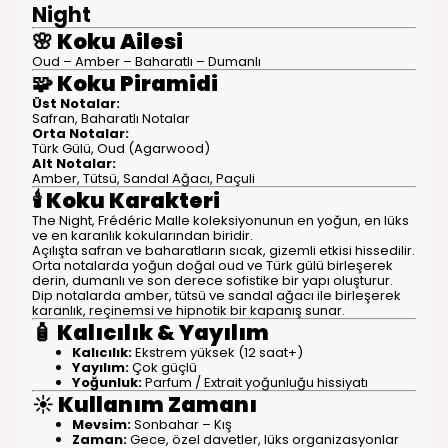
Night
🌸
Koku Ailesi
Oud – Amber – Baharatlı – Dumanlı
🧩
Koku Piramidi
Üst Notalar:
Safran, Baharatlı Notalar
Orta Notalar:
Türk Gülü, Oud (Agarwood)
Alt Notalar:
Amber, Tütsü, Sandal Ağacı, Paçuli
🕯️
Koku Karakteri
The Night, Frédéric Malle koleksiyonunun en yoğun, en lüks
ve en karanlık kokularından biridir.
Açılışta safran ve baharatların sıcak, gizemli etkisi hissedilir.
Orta notalarda yoğun doğal oud ve Türk gülü birleşerek
derin, dumanlı ve son derece sofistike bir yapı oluşturur.
Dip notalarda amber, tütsü ve sandal ağacı ile birleşerek
karanlık, reçinemsi ve hipnotik bir kapanış sunar.
🧴
Kalıcılık & Yayılım
Kalıcılık:
Ekstrem yüksek (12 saat+)
Yayılım:
Çok güçlü
Yoğunluk:
Parfum / Extrait yoğunluğu hissiyatı
☀️
Kullanım Zamanı
Mevsim:
Sonbahar – Kış
Zaman:
Gece, özel davetler, lüks organizasyonlar