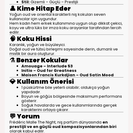
Stil:
Gizemli – Güçlü – Prestijli
👤
Kime Hitap Eder
Yoğun oud ve oriental karakterli niş kokuları seven
kullanıcılar için uygundur.
Hem kadın hem erkek kullanımına uygun olup dikkat çekici,
koyu ve ultra lüks bir imza koku arayanlar tarafından tercih
edilir.
🧠
Koku Hissi
Karanlık, yoğun ve büyüleyici.
Doğal oud ve tütsü birleşimi sayesinde derin, dumanlı ve
mistik bir aura oluşturur.
⚗️
Benzer Kokular
Amouage – Interlude 53
Initio – Oud for Greatness
Maison Francis Kurkdjian – Oud Satin Mood
💎
Kullanım Önerisi
1 püskürtme bile yeterli olabilir; oldukça yoğun
yapıdadır.
Boyun ve göğüs bölgesinde maksimum performans
gösterir.
Soğuk havalarda ve gece kullanımlarında gerçek
karakterini ortaya çıkarır.
💬
Yorum
Frédéric Malle The Night, niş parfüm dünyasında
en
prestijli ve en güçlü oud kompozisyonlarından biri
olarak kabul edilir.