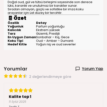
Doğal oud, gül ve tütsü birleşimi sayesinde son derece
lüks, karanlık ve unutulmaz bir karakter sunar.
Sıradan olmayan, güçlü ve sofistike bir imza koku
arayanlar için üst düzey bir tercihtir.
🧾
Özet
Özellik
Detay
Yoğunluk
Parfum yoğunluğu
Kalıcılık
Ekstrem yüksek
Tarz
Gizemli, Prestijli
En Uygun Zaman
Sonbahar – Kış, Gece
Koku Tipi
Oud – Amber – Dumanlı
Hedef Kitle
Yoğun niş ve oud severler
Yorumlar
Yorum Yap
2 değerlendirmeye göre
Kalite top 1
11 Eylül 2025
Tevfik
T.