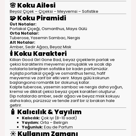
🌸
Koku Ailesi
Beyaz Çiçek – Çiçeksi – Meyvemsi – Sofistike
🧩
Koku Piramidi
Üst Notalar:
Portakal Çiçeği, Osmanthus, Mayıs Gülü
Orta Notalar:
Tuberose, Yasemin Sambac, Nergis
Alt Notalar:
Amber, Sedir Ağacı, Beyaz Misk
🕯️
Koku Karakteri
Killian Good Girl Gone Bad, beyaz çiçeklerin parlak ve
çekici karakterini meyvemsi yumuşaklık ve sıcak dip
notalarla birleştiren sofistike bir kadın parfümüdür.
Açılışta portakal çiçeği ve osmanthus temiz, hafif
meyvemsi ve zarif bir etki verir. Mayıs gülü kokunun
başlangıcına romantik bir dokunuş katar.
Kalpte tuberose, yasemin sambac ve nergis daha yoğun,
kremsi ve dikkat çekici beyaz çiçek karakteri oluşturur.
Dip notalarda amber, sedir ağacı ve beyaz misk kokuyu
daha kalıcı, pürüzsüz ve tende zarif bir iz bırakan hale
getirir.
🧴
Kalıcılık & Yayılım
Kalıcılık:
Çok iyi (8–10 saat)
Yayılım:
Orta – Belirgin
Yoğunluk:
Eau de Parfum
☀️
Kullanım Zamanı