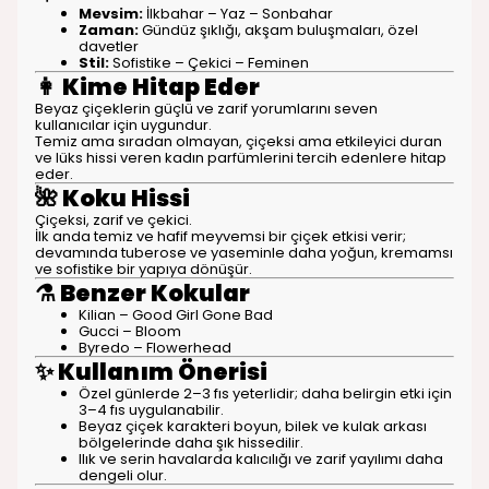
Mevsim:
İlkbahar – Yaz – Sonbahar
Zaman:
Gündüz şıklığı, akşam buluşmaları, özel
davetler
Stil:
Sofistike – Çekici – Feminen
👩
Kime Hitap Eder
Beyaz çiçeklerin güçlü ve zarif yorumlarını seven
kullanıcılar için uygundur.
Temiz ama sıradan olmayan, çiçeksi ama etkileyici duran
ve lüks hissi veren kadın parfümlerini tercih edenlere hitap
eder.
🌺
Koku Hissi
Çiçeksi, zarif ve çekici.
İlk anda temiz ve hafif meyvemsi bir çiçek etkisi verir;
devamında tuberose ve yaseminle daha yoğun, kremamsı
ve sofistike bir yapıya dönüşür.
⚗️
Benzer Kokular
Kilian – Good Girl Gone Bad
Gucci – Bloom
Byredo – Flowerhead
✨
Kullanım Önerisi
Özel günlerde 2–3 fıs yeterlidir; daha belirgin etki için
3–4 fıs uygulanabilir.
Beyaz çiçek karakteri boyun, bilek ve kulak arkası
bölgelerinde daha şık hissedilir.
Ilık ve serin havalarda kalıcılığı ve zarif yayılımı daha
dengeli olur.