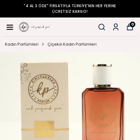
İYE'NİN HER YERİNE
"4 AL 3 ÖDE" FIRSATIYLA TÜRK
GO!
ÜCRETSİZ KAR
0
Kadın Parfümleri
Çiçeksi Kadın Parfümleri