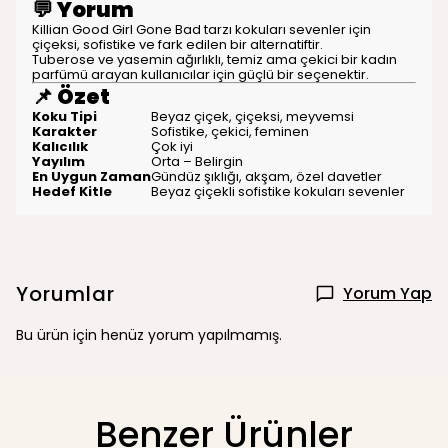
💬
Yorum
Killian Good Girl Gone Bad tarzı kokuları sevenler için
çiçeksi, sofistike ve fark edilen bir alternatiftir.
Tuberose ve yasemin ağırlıklı, temiz ama çekici bir kadın
parfümü arayan kullanıcılar için güçlü bir seçenektir.
📌
Özet
Koku Tipi
Beyaz çiçek, çiçeksi, meyvemsi
Karakter
Sofistike, çekici, feminen
Kalıcılık
Çok iyi
Yayılım
Orta – Belirgin
En Uygun Zaman
Gündüz şıklığı, akşam, özel davetler
Hedef Kitle
Beyaz çiçekli sofistike kokuları sevenler
Yorumlar
Yorum Yap
Bu ürün için henüz yorum yapılmamış.
Benzer Ürünler