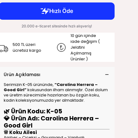
10 gün içinde
iade değişim (
500 TL üzeri
Jelatini
ücretsiz kargo
Açılmamış
Ürünler )
Ürün Açıklaması
Serimizin K-05 ürününde,
“Carolina Herrera –
Good Girl”
kokusundan ilham alınmıştır. Özel dolum
ve üretim sürecimizle hazırlanan bu özgün koku,
kadın koleksiyonumuzda yer almaktadır.
🌿 Ürün Kodu: K-05
💎 Ürün Adı: Carolina Herrera –
Good Girl
🌸 Koku Ailesi
Amber – Çiçeksi – Gourmand – Vanilyalı