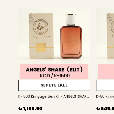
SEPETE EKLE
50 ml
K-1500 Kimyagerden Kil - ANGELS' SHARE- Elit seri ( Unisex ) - 50 ml
K-50 Kimy
₺ 1,199.90
₺ 649.