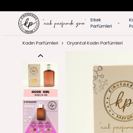
Erkek
K
Parfümleri
P
Kadın Parfümleri
Oryantal Kadın Parfümleri