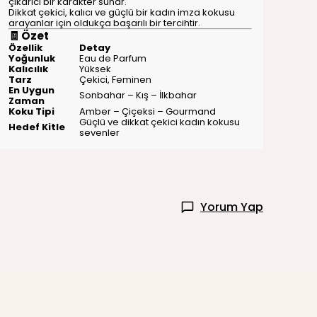
çıkarıcı bir karakter sunar.
Dikkat çekici, kalıcı ve güçlü bir kadın imza kokusu
arayanlar için oldukça başarılı bir tercihtir.
🧾 Özet
Özellik
Detay
Yoğunluk
Eau de Parfum
Kalıcılık
Yüksek
Tarz
Çekici, Feminen
En Uygun
Sonbahar – Kış – İlkbahar
Zaman
Koku Tipi
Amber – Çiçeksi – Gourmand
Güçlü ve dikkat çekici kadın kokusu
Hedef Kitle
sevenler
Yorum Yap