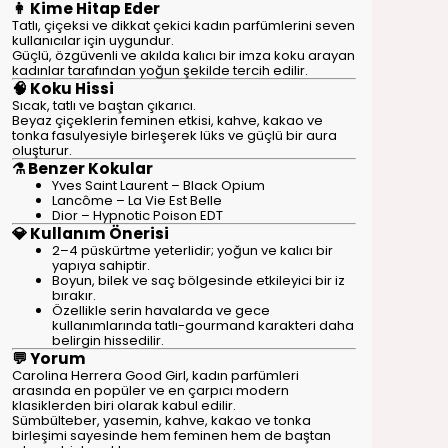
👩 Kime Hitap Eder
Tatlı, çiçeksi ve dikkat çekici kadın parfümlerini seven
kullanıcılar için uygundur.
Güçlü, özgüvenli ve akılda kalıcı bir imza koku arayan
kadınlar tarafından yoğun şekilde tercih edilir.
🧠 Koku Hissi
Sıcak, tatlı ve baştan çıkarıcı.
Beyaz çiçeklerin feminen etkisi, kahve, kakao ve
tonka fasulyesiyle birleşerek lüks ve güçlü bir aura
oluşturur.
⚗️ Benzer Kokular
Yves Saint Laurent – Black Opium
Lancôme – La Vie Est Belle
Dior – Hypnotic Poison EDT
💎 Kullanım Önerisi
2–4 püskürtme yeterlidir; yoğun ve kalıcı bir
yapıya sahiptir.
Boyun, bilek ve saç bölgesinde etkileyici bir iz
bırakır.
Özellikle serin havalarda ve gece
kullanımlarında tatlı-gourmand karakteri daha
belirgin hissedilir.
💬 Yorum
Carolina Herrera Good Girl, kadın parfümleri
arasında en popüler ve en çarpıcı modern
klasiklerden biri olarak kabul edilir.
Sümbülteber, yasemin, kahve, kakao ve tonka
birleşimi sayesinde hem feminen hem de baştan