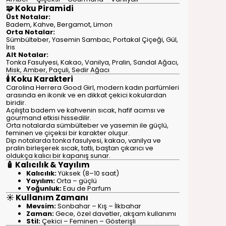
🧩 Koku Piramidi
Üst Notalar:
Badem, Kahve, Bergamot, Limon
Orta Notalar:
Sümbülteber, Yasemin Sambac, Portakal Çiçeği, Gül,
İris
Alt Notalar:
Tonka Fasulyesi, Kakao, Vanilya, Pralin, Sandal Ağacı,
Misk, Amber, Paçuli, Sedir Ağacı
🕯️ Koku Karakteri
Carolina Herrera Good Girl, modern kadın parfümleri
arasında en ikonik ve en dikkat çekici kokulardan
biridir.
Açılışta badem ve kahvenin sıcak, hafif acımsı ve
gourmand etkisi hissedilir.
Orta notalarda sümbülteber ve yasemin ile güçlü,
feminen ve çiçeksi bir karakter oluşur.
Dip notalarda tonka fasulyesi, kakao, vanilya ve
pralin birleşerek sıcak, tatlı, baştan çıkarıcı ve
oldukça kalıcı bir kapanış sunar.
🧴 Kalıcılık & Yayılım
Kalıcılık:
Yüksek (8–10 saat)
Yayılım:
Orta – güçlü
Yoğunluk:
Eau de Parfum
☀️ Kullanım Zamanı
Mevsim:
Sonbahar – Kış – İlkbahar
Zaman:
Gece, özel davetler, akşam kullanımı
Stil:
Çekici – Feminen – Gösterişli