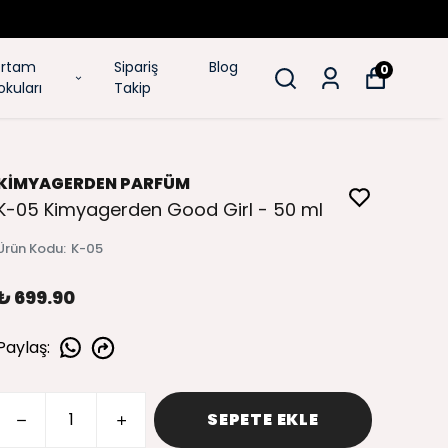
rtam
Sipariş
Blog
0
okuları
Takip
KİMYAGERDEN PARFÜM
K-05 Kimyagerden Good Girl - 50 ml
Ürün Kodu
:
K-05
₺ 699.90
Paylaş
:
SEPETE EKLE