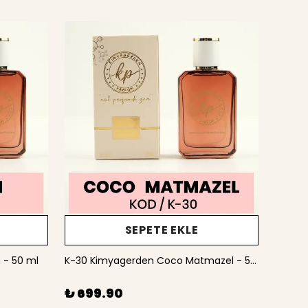
SEPETE EKLE
 - 50 ml
K-30 Kimyagerden Coco Matmazel - 50 ml
₺ 699.90
₺ 1,1