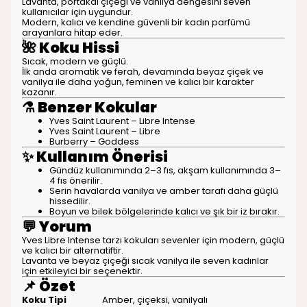
Lavanta, portakal çiçeği ve vanilya dengesini seven
kullanıcılar için uygundur.
Modern, kalıcı ve kendine güvenli bir kadın parfümü
arayanlara hitap eder.
🌺
Koku Hissi
Sıcak, modern ve güçlü.
İlk anda aromatik ve ferah, devamında beyaz çiçek ve
vanilya ile daha yoğun, feminen ve kalıcı bir karakter
kazanır.
⚗️
Benzer Kokular
Yves Saint Laurent – Libre Intense
Yves Saint Laurent – Libre
Burberry – Goddess
✨
Kullanım Önerisi
Gündüz kullanımında 2–3 fıs, akşam kullanımında 3–
4 fıs önerilir.
Serin havalarda vanilya ve amber tarafı daha güçlü
hissedilir.
Boyun ve bilek bölgelerinde kalıcı ve şık bir iz bırakır.
💬
Yorum
Yves Libre Intense tarzı kokuları sevenler için modern, güçlü
ve kalıcı bir alternatiftir.
Lavanta ve beyaz çiçeği sıcak vanilya ile seven kadınlar
için etkileyici bir seçenektir.
📌
Özet
Koku Tipi
Amber, çiçeksi, vanilyalı