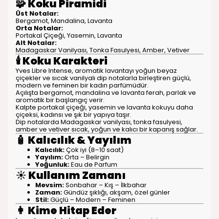
🧩
Koku Piramidi
Üst Notalar:
Bergamot, Mandalina, Lavanta
Orta Notalar:
Portakal Çiçeği, Yasemin, Lavanta
Alt Notalar:
Madagaskar Vanilyası, Tonka Fasulyesi, Amber, Vetiver
🕯️
Koku Karakteri
Yves Libre Intense, aromatik lavantayı yoğun beyaz
çiçekler ve sıcak vanilyalı dip notalarla birleştiren güçlü,
modern ve feminen bir kadın parfümüdür.
Açılışta bergamot, mandalina ve lavanta ferah, parlak ve
aromatik bir başlangıç verir.
Kalpte portakal çiçeği, yasemin ve lavanta kokuyu daha
çiçeksi, kadınsı ve şık bir yapıya taşır.
Dip notalarda Madagaskar vanilyası, tonka fasulyesi,
amber ve vetiver sıcak, yoğun ve kalıcı bir kapanış sağlar.
🧴
Kalıcılık & Yayılım
Kalıcılık:
Çok iyi (8–10 saat)
Yayılım:
Orta – Belirgin
Yoğunluk:
Eau de Parfum
☀️
Kullanım Zamanı
Mevsim:
Sonbahar – Kış – İlkbahar
Zaman:
Gündüz şıklığı, akşam, özel günler
Stil:
Güçlü – Modern – Feminen
👩
Kime Hitap Eder