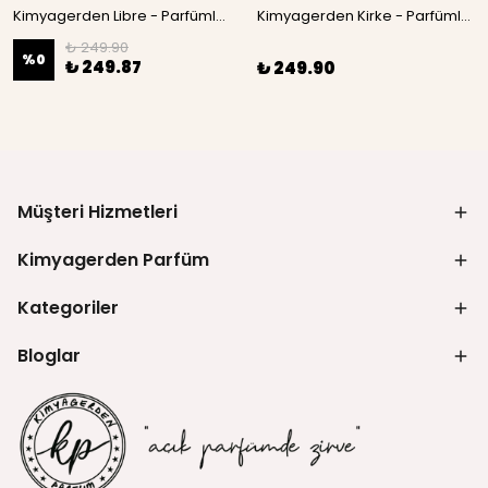
Kimyagerden Libre - Parfümlü Kolonya 50 mL ( Çiçeksi - Oryantal )
Kimyagerden Kirke - Parfümlü Kolonya 50 mL ( Çiçeksi - Meyve )
₺ 249.90
%
0
₺ 249.87
₺ 249.90
Müşteri Hizmetleri
Kimyagerden Parfüm
Kategoriler
Bloglar