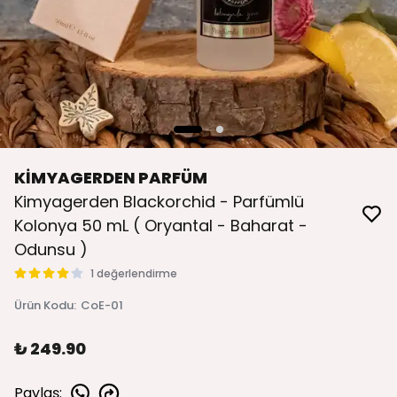
KİMYAGERDEN PARFÜM
Kimyagerden Blackorchid - Parfümlü
Kolonya 50 mL ( Oryantal - Baharat -
Odunsu )
1 değerlendirme
Ürün Kodu
:
CoE-01
₺ 249.90
Paylaş
: