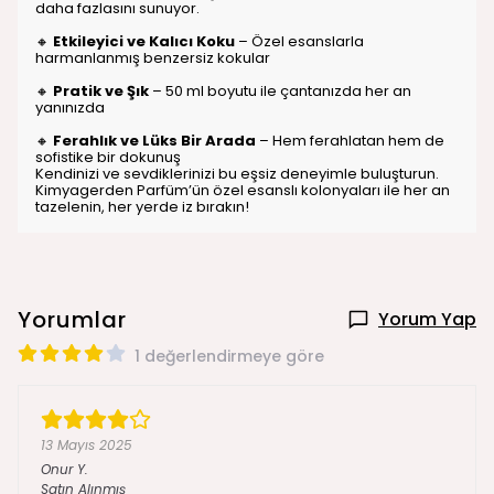
daha fazlasını sunuyor.
🔸
Etkileyici ve Kalıcı Koku
– Özel esanslarla
harmanlanmış benzersiz kokular
🔸
Pratik ve Şık
– 50 ml boyutu ile çantanızda her an
yanınızda
🔸
Ferahlık ve Lüks Bir Arada
– Hem ferahlatan hem de
sofistike bir dokunuş
Kendinizi ve sevdiklerinizi bu eşsiz deneyimle buluşturun.
Kimyagerden Parfüm’ün özel esanslı kolonyaları ile her an
tazelenin, her yerde iz bırakın!
Yorumlar
Yorum Yap
1 değerlendirmeye göre
13 Mayıs 2025
Onur
Y.
Satın Alınmış