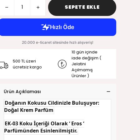
SEPETE EKLE
10 gün içinde
iade değişim (
500 TL üzeri
Jelatini
ücretsiz kargo
Açılmamış
Ürünler )
Ürün Açıklaması
Doğanın Kokusu Cildinizle Buluşuyor:
Doğal Krem Parfüm
EK-03 Koku İçeriği Olarak ‘ Eros ‘
Parfümünden Esinlenilmiştir.