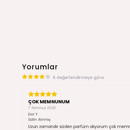
Yorumlar
6 değerlendirmeye göre
ÇOK MEMNUNUM
7 Temmuz 2026
Erol
Y.
Satın Alınmış
Uzun zamandır sizden parfüm alıyorum çok memnun