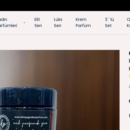
"4 AL 3 ÖDE" FIRSATIYLA TÜRKİYE'NİN HER YERİNE ÜCRETSİZ KARGO!
adın
Elit
Lüks
Krem
3 ' lü
O
arfümleri
Seri
Seri
Parfüm
Set
K