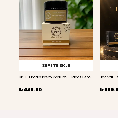
SEPETE EKLE
EK-18 Erkek Krem Parfüm - Armani You - 50 mL ( Alkolsüz )
BK-08 Kadın Krem Parfüm - Lacos Fem - 50 mL ( Alkolsüz )
₺ 449.90
₺ 999.