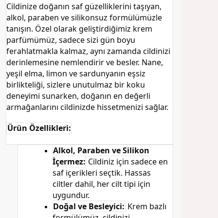
Cildinize doğanın saf güzelliklerini taşıyan,
alkol, paraben ve silikonsuz formülümüzle
tanışın. Özel olarak geliştirdiğimiz krem
parfümümüz, sadece sizi gün boyu
ferahlatmakla kalmaz, aynı zamanda cildinizi
derinlemesine nemlendirir ve besler. Nane,
yeşil elma, limon ve sardunyanın eşsiz
birlikteliği, sizlere unutulmaz bir koku
deneyimi sunarken, doğanın en değerli
armağanlarını cildinizde hissetmenizi sağlar.
Ürün Özellikleri:
Alkol, Paraben ve Silikon
İçermez:
Cildiniz için sadece en
saf içerikleri seçtik. Hassas
ciltler dahil, her cilt tipi için
uygundur.
Doğal ve Besleyici:
Krem bazlı
formülümüz, cildinizi