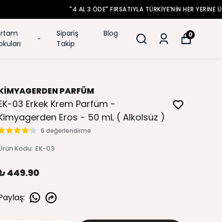
rtam
Sipariş
Blog
0
okuları
Takip
KİMYAGERDEN PARFÜM
EK-03 Erkek Krem Parfüm -
Kimyagerden Eros - 50 mL ( Alkolsüz )
6 değerlendirme
Ürün Kodu
:
EK-03
₺ 449.90
Paylaş
: