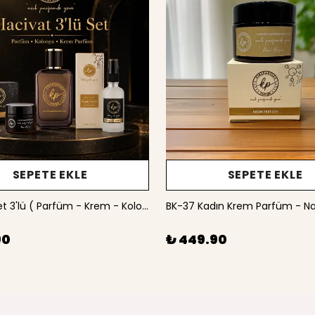
SEPETE EKLE
SEPETE EKLE
Hacivat Set 3'lü ( Parfüm - Krem - Kolonya )
90
₺ 449.90